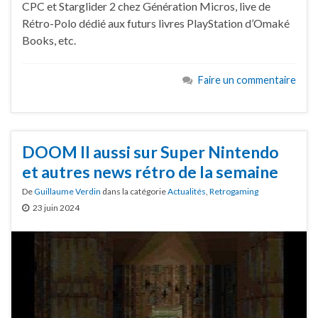
CPC et Starglider 2 chez Génération Micros, live de
Rétro-Polo dédié aux futurs livres PlayStation d’Omaké
Books, etc.
Faire un commentaire
DOOM II aussi sur Super Nintendo
et autres news rétro de la semaine
De
Guillaume Verdin
dans la catégorie
Actualités
,
Retrogaming
23 juin 2024