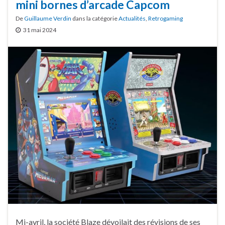
mini bornes d’arcade Capcom
De
Guillaume Verdin
dans la catégorie
Actualités
,
Retrogaming
31 mai 2024
Mi-avril, la société Blaze dévoilait des révisions de ses