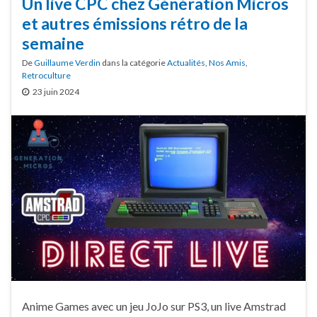
Un live CPC chez Génération Micros
et autres émissions rétro de la
semaine
De
Guillaume Verdin
dans la catégorie
Actualités
,
Nos Amis
,
Retroculture
23 juin 2024
Anime Games avec un jeu JoJo sur PS3, un live Amstrad