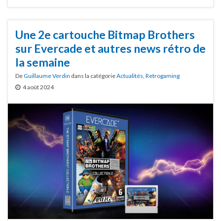
Une 2e cartouche Bitmap Brothers
sur Evercade et autres news rétro de
la semaine
De
Guillaume Verdin
dans la catégorie
Actualités
,
Retrogaming
4 août 2024