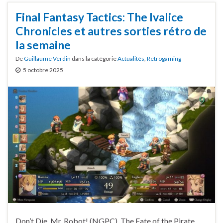
Final Fantasy Tactics: The Ivalice
Chronicles et autres sorties rétro de
la semaine
De
Guillaume Verdin
dans la catégorie
Actualités
,
Retrogaming
5 octobre 2025
Don’t Die, Mr. Robot! (NGPC), The Fate of the Pirate