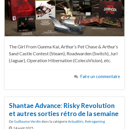
The Girl From Gunma Kai, Arthur’s Pet Chase & Arthur’s
Sand Castle Contest (Steam), Roadwarden (Switch), Jurl
(Jaguar), Operation Hibernation (ColecoVision), etc.
Faire un commentaire
Shantae Advance: Risky Revolution
et autres sorties rétro de la semaine
De
Guillaume Verdin
dans la catégorie
Actualités
,
Retrogaming
24 août 2025