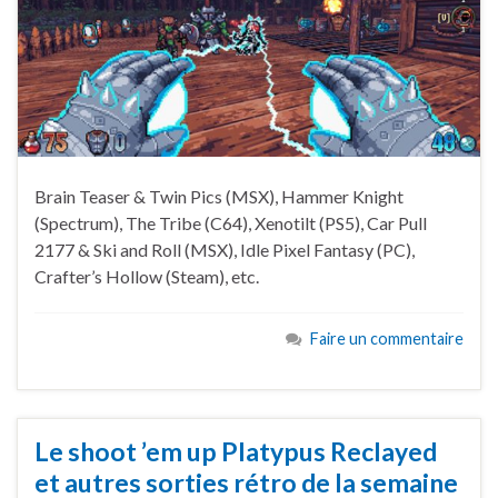
Brain Teaser & Twin Pics (MSX), Hammer Knight
(Spectrum), The Tribe (C64), Xenotilt (PS5), Car Pull
2177 & Ski and Roll (MSX), Idle Pixel Fantasy (PC),
Crafter’s Hollow (Steam), etc.
Faire un commentaire
Le shoot ’em up Platypus Reclayed
et autres sorties rétro de la semaine