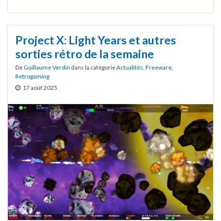
Project X: Light Years et autres
sorties rétro de la semaine
De
Guillaume Verdin
dans la catégorie
Actualités
,
Freeware
,
Retrogaming
17 août 2025