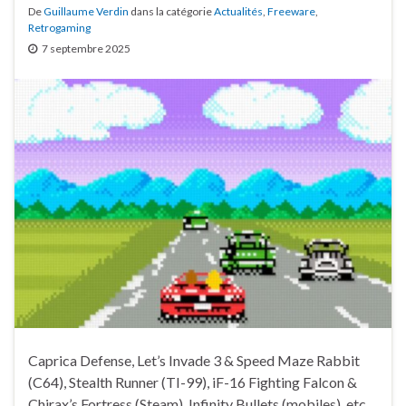
De
Guillaume Verdin
dans la catégorie
Actualités
,
Freeware
,
Retrogaming
7 septembre 2025
Caprica Defense, Let’s Invade 3 & Speed Maze Rabbit
(C64), Stealth Runner (TI-99), iF-16 Fighting Falcon &
Chirax’s Fortress (Steam), Infinity Bullets (mobiles), etc.