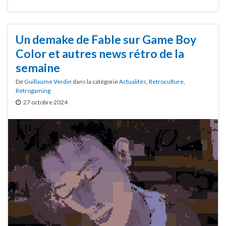
Un demake de Fable sur Game Boy
Color et autres news rétro de la
semaine
De
Guillaume Verdin
dans la catégorie
Actualités
,
Retroculture
,
Retrogaming
27 octobre 2024