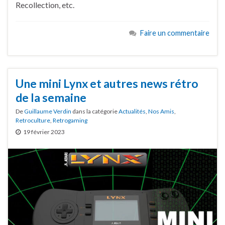
Recollection, etc.
Faire un commentaire
Une mini Lynx et autres news rétro
de la semaine
De
Guillaume Verdin
dans la catégorie
Actualités
,
Nos Amis
,
Retroculture
,
Retrogaming
19 février 2023