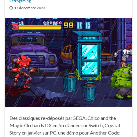
Retrogaming
17 décembre 2023
Des classiques re-déposés par SEGA, Chico and the
Magic Orchards DX en fin d’année sur Switch, Crystal
Story en janvier sur PC, une démo pour Another Code: