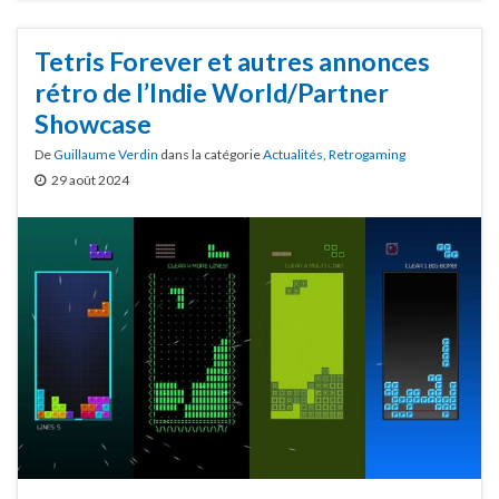
Tetris Forever et autres annonces
rétro de l’Indie World/Partner
Showcase
De
Guillaume Verdin
dans la catégorie
Actualités
,
Retrogaming
29 août 2024