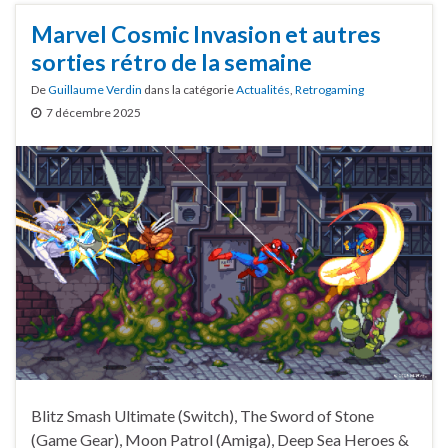
Marvel Cosmic Invasion et autres
sorties rétro de la semaine
De
Guillaume Verdin
dans la catégorie
Actualités
,
Retrogaming
7 décembre 2025
Blitz Smash Ultimate (Switch), The Sword of Stone
(Game Gear), Moon Patrol (Amiga), Deep Sea Heroes &