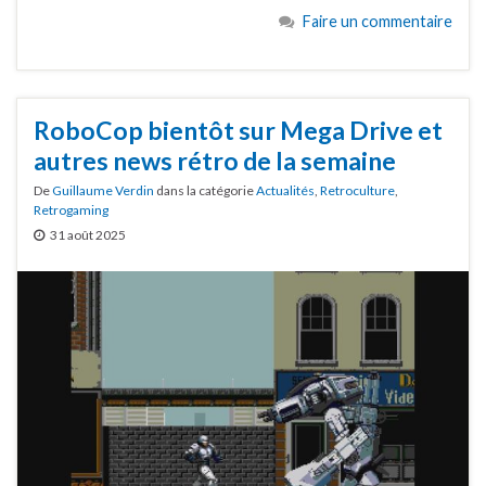
Faire un commentaire
RoboCop bientôt sur Mega Drive et
autres news rétro de la semaine
De
Guillaume Verdin
dans la catégorie
Actualités
,
Retroculture
,
Retrogaming
31 août 2025