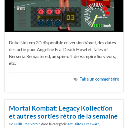
Duke Nukem 3D disponible en version Voxel, des dates
de sortie pour Angeline Era, Death Howl et Tales of
Berseria Remastered, un spin-off de Vampire Survivors,
etc.
Faire un commentaire
Mortal Kombat: Legacy Kollection
et autres sorties rétro de la semaine
De
Guillaume Verdin
dans la catégorie
Actualités
,
Freeware
,