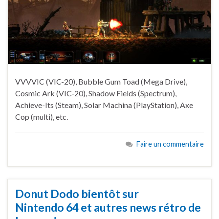
VVVVIC (VIC-20), Bubble Gum Toad (Mega Drive),
Cosmic Ark (VIC-20), Shadow Fields (Spectrum),
Achieve-Its (Steam), Solar Machina (PlayStation), Axe
Cop (multi), etc.
Faire un commentaire
Donut Dodo bientôt sur
Nintendo 64 et autres news rétro de