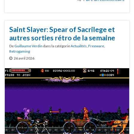
Saint Slayer: Spear of Sacrilege et
autres sorties rétro de la semaine
De
Guillaume Verdin
dans la catégorie
Actualités
,
Freeware
,
Retrogaming
26 avril 2026