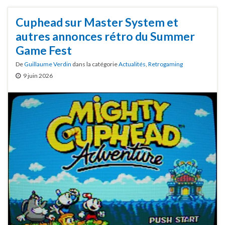
Cuphead sur Master System et
autres annonces rétro du Summer
Game Fest
De
Guillaume Verdin
dans la catégorie
Actualités
,
Retrogaming
9 juin 2026