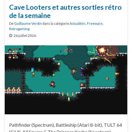
Cave Looters et autres sorties rétro
de la semaine
De
Guillaume Verdin
dans la catégorie
Actualités
,
Freeware
,
Retrogaming
26 juillet 2026
Pathfinder (Spectrum), Battleship (Atari 8-bit), TULT 64
(C64), All Square & The Prisoner Kosho (Spectrum),