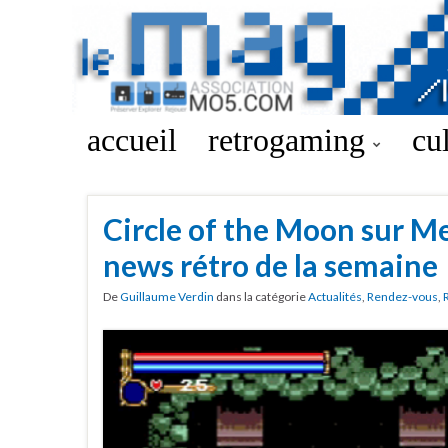
accueil
retrogaming
cu
Circle of the Moon sur Me
news rétro de la semaine
De
Guillaume Verdin
dans la catégorie
Actualités
,
Rendez-vous
,