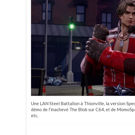
Une LAN Steel Battalion à Thionville, la version Sp
démo de l’inachevé The Blob sur C64, et de MomoSpa
etc.