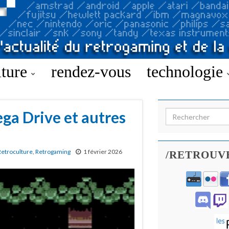
lture
rendez-vous
technologie
ga Drive et autres
Search for:
Retroculture
,
Retrogaming
1 février 2026
/RETROUV