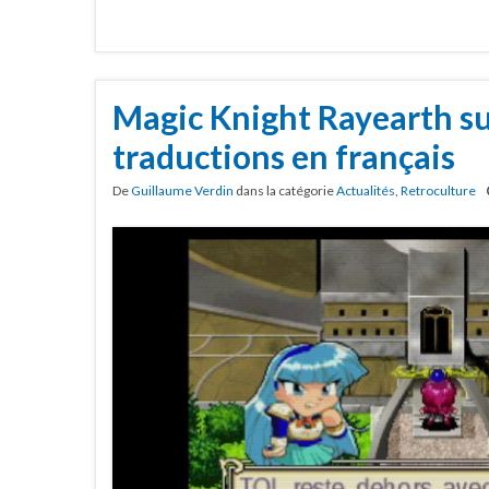
Magic Knight Rayearth su
traductions en français
De
Guillaume Verdin
dans la catégorie
Actualités
,
Retroculture