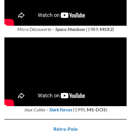
Micro Découverte
–
Space Manbow
(1989,
MSX2
)
Jeux Cultes
–
Dark Forces
(1995,
MS-DOS
)
Rétro-Polo