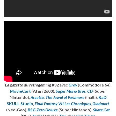
La gazette du retrogaming
#32
avec
Grey
(
Commodore 64
),
MovieCart
(
Atari 2600
),
Super Mario Bros. CD
(
Super
Nintendo
),
Arzette: The Jewel of Faramore
(multi),
BaD
SKULL Studio
,
Final Fantasy VII Les Chroniques
,
Gladmort
(
Neo·Geo
),
BS F-Zero Deluxe
(
Super Nintendo
),
Skate Cat
(
NES
),
Dune
(
Amiga
),
Toki
et
Lock ‘n’ Chase