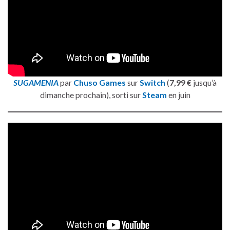
SUGAMENIA
par
Chuso Games
sur
Switch
(
7,99 €
jusqu’à
dimanche prochain), sorti sur
Steam
en juin