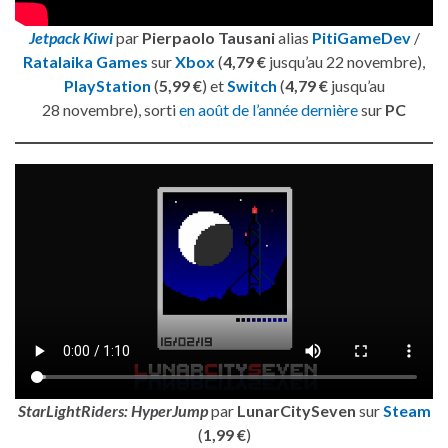
Jetpack Kiwi
par
Pierpaolo Tausani
alias
PitiGameDev
/
Ratalaika Games
sur
Xbox
(
4,79 €
jusqu’au 22 novembre),
PlayStation
(
5,99 €
) et
Switch
(
4,79 €
jusqu’au
28 novembre), sorti
en août de l’année dernière
sur
PC
StarLightRiders: HyperJump
par
LunarCitySeven
sur
Steam
(
1,99 €
)