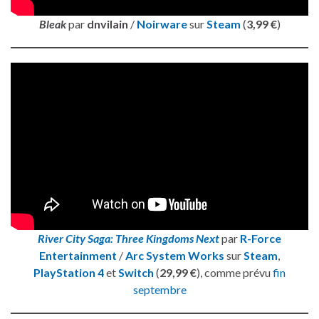
Bleak
par
dnvilain
/
Noirware
sur
Steam
(
3,99 €
)
River City Saga: Three Kingdoms Next
par
R-Force
Entertainment
/
Arc System Works
sur
Steam
,
PlayStation 4
et
Switch
(
29,99 €
), comme prévu
fin
septembre