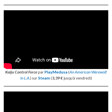
Kaiju Control Force
par
PlayMedusa
(
An American Werewolf
in L.A.
) sur
Steam
(
3,39 €
jusqu’à vendredi)