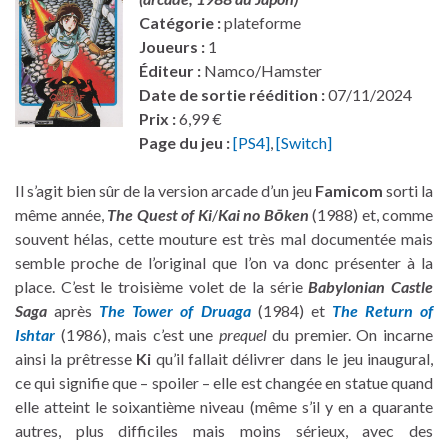
Catégorie :
plateforme
Joueurs :
1
Éditeur :
Namco/Hamster
Date de sortie réédition :
07/11/2024
Prix :
6,99 €
Page du jeu :
[PS4]
,
[Switch]
Il s’agit bien sûr de la version arcade d’un jeu
Famicom
sorti la
même année,
The Quest of Ki
/
Kai no Bōken
(1988) et, comme
souvent hélas, cette mouture est très mal documentée mais
semble proche de l’original que l’on va donc présenter à la
place. C’est le troisième volet de la série
Babylonian Castle
Saga
après
The Tower of Druaga
(1984) et
The Return of
Ishtar
(1986), mais c’est une
prequel
du premier. On incarne
ainsi la prêtresse
Ki
qu’il fallait délivrer dans le jeu inaugural,
ce qui signifie que – spoiler – elle est changée en statue quand
elle atteint le soixantième niveau (même s’il y en a quarante
autres, plus difficiles mais moins sérieux, avec des