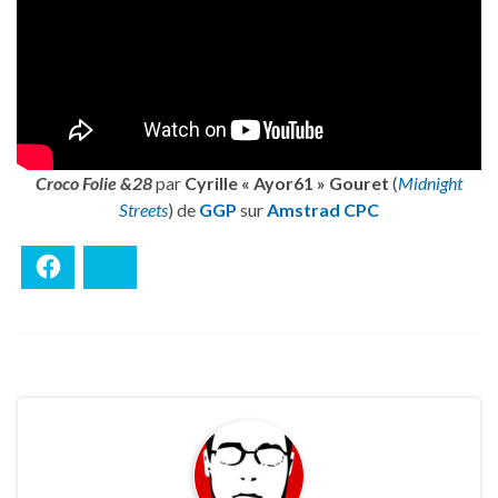
Croco Folie &28
par
Cyrille « Ayor61 » Gouret
(
Midnight
Streets
) de
GGP
sur
Amstrad CPC
Facebook
Bluesky