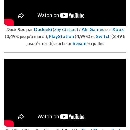
Duck Run
par
Dudeeki
(
Say Cheese!
) /
Afil Games
sur
Xbox
(
3,49 €
jusqu’à mardi),
PlayStation
(
4,99 €
) et
Switch
(
3,49 €
jusqu’à mardi), sorti sur
Steam
en juillet