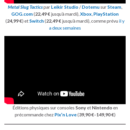
Metal Slug Tactics
par
Leikir Studio
/
Dotemu
sur
Steam
,
GOG.com
(
22,49 €
jusqu’à mardi),
Xbox
,
PlayStation
(
24,99 €
) et
Switch
(
22,49 €
jusqu’à mardi), comme prévu
il y
a deux semaines
Éditions physiques sur consoles
Sony
et
Nintendo
en
précommande chez
Pix’n Love
(
39,90 €
–
149,90 €
)