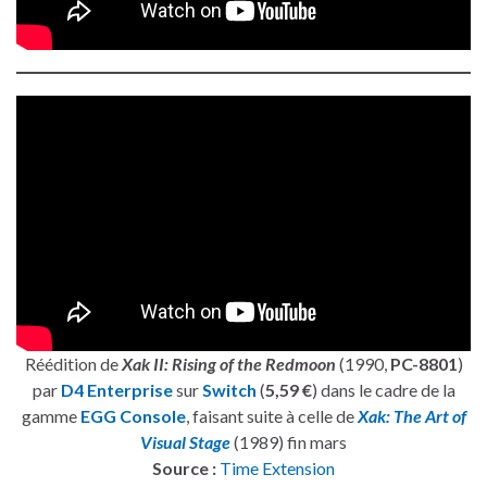
Réédition de
Xak II: Rising of the Redmoon
(1990,
PC-8801
)
par
D4 Enterprise
sur
Switch
(
5,59 €
) dans le cadre de la
gamme
EGG Console
, faisant suite à celle de
Xak: The Art of
Visual Stage
(1989) fin mars
Source :
Time Extension