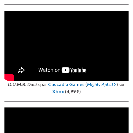
D.U.M.B. Ducks
par
Cascadia Games
(
Mighty Aphid 2
) sur
Xbox
(
4,99 €
)