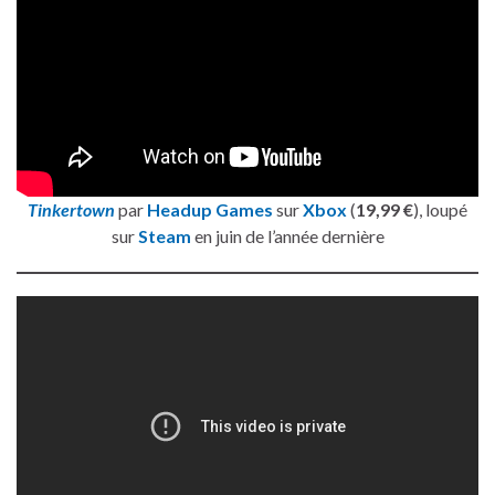
Tinkertown
par
Headup Games
sur
Xbox
(
19,99 €
), loupé
sur
Steam
en juin de l’année dernière