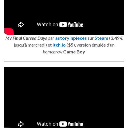
My Final Cursed Days
par
astoryinpieces
sur
Steam
(
3,49 €
jusqu’à mercredi) et
itch.io
(
$5
), version émulée d’un
homebrew
Game Boy