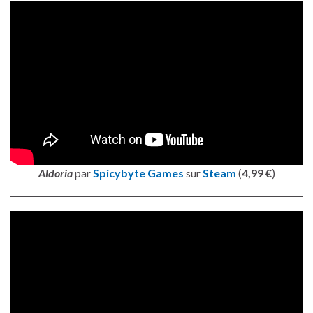
Aldoria
par
Spicybyte Games
sur
Steam
(
4,99 €
)