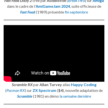
Fast Food Dizzy 2
créé par
Acidbottle
(
BreakThru
) sur
Amiga
dans le cadre de l’
AmiGameJam 2024
, suite officieuse de
Fast Food
(1989) présentée
fin septembre
Scramble RX
par
Allan Turvey
alias
Happy Coding
(
Pacman RX
) sur
ZX Spectrum
(
$4
), nouvelle adaptation de
Scramble
(1981) en démo
la semaine dernière