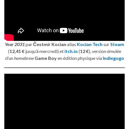
Year 2031
par
Čestmír Kocian
alias
Kocian Tech
sur
Steam
(
12,41 €
jusqu’à mercredi) et
itch.io
(
12 €
), version émulée
d’un
homebrew
Game Boy
en édition physique via
Indiegogo