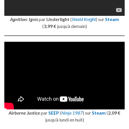
Agnition: Ignis
par
Underlight
(
Shield Knight
) sur
Steam
(
3,99 €
jusqu’à demain)
Airborne Justice
par
SEEP
(
Ninja 1987
) sur
Steam
(
2,09 €
jusqu’à lundi en huit)