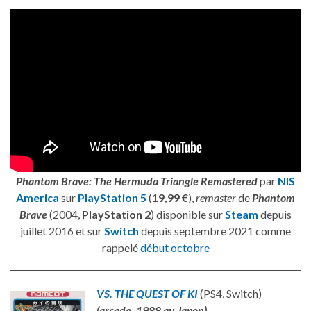
Phantom Brave: The Hermuda Triangle Remastered
par
NIS
America
sur
PlayStation 5
(
19,99 €
),
remaster
de
Phantom
Brave
(2004,
PlayStation 2
) disponible sur
Steam
depuis
juillet 2016 et sur
Switch
depuis septembre 2021 comme
rappelé
début octobre
VS. THE QUEST OF KI
(PS4, Switch)
(arcade, 1988 au Japon)