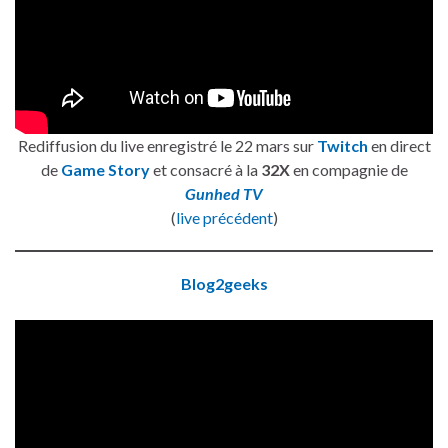
Rediffusion du live enregistré le 22 mars sur
Twitch
en direct
de
Game Story
et consacré à la
32X
en compagnie de
Gunhed TV
(
live précédent
)
Blog2geeks