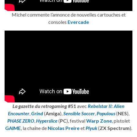
Michel commente l’annonce de nouvelles cartouches et
consoles
Evercade
La gazette du retrogaming
#51
avec
Rebelstar II: Alien
Encounter
,
Grind
(
Amiga
),
Sensible Soccer
,
Populous
(
NES
),
PHASE ZERO
,
Hyperslice
(
PC
), festival
Warp Zone
, pistolet
GAIME
, la chaîne de
Nicolas Preire
et
Plyuk
(
ZX Spectrum
).