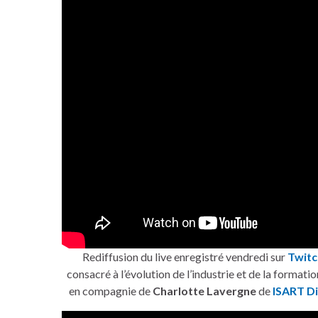
Rediffusion du live enregistré vendredi sur
Twitc
consacré à l’évolution de l’industrie et de la formatio
en compagnie de
Charlotte Lavergne
de
ISART Di