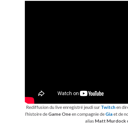
Rediffusion du live enregistré jeudi sur
Twitch
en dir
l’histoire de
Game One
en compagnie de
Gia
et de n
alias
Matt Murdock