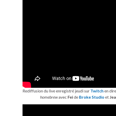
Rediffusion du live enregistré jeudi sur
Twitch
en dir
homebrew
avec
Fei
de
Broke Studio
et
Jea