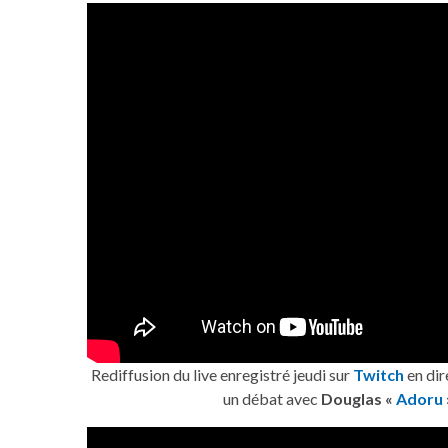
Rediffusion du live enregistré jeudi sur
Twitch
en dir
un débat avec
Douglas «
Adoru