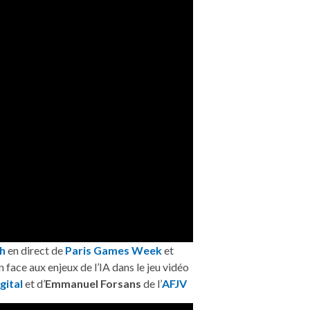
h
en direct de
Paris Games Week
et
n face aux enjeux de l’IA dans le jeu vidéo
gital
et d’
Emmanuel Forsans
de l’
AFJV