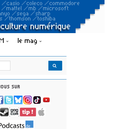
OM
le mag
OUS SUR