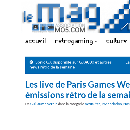
accueil
retrogaming
culture
Sonic GX disponible sur GX4000 et autres
La
news rétro de la semaine
Les live de Paris Games We
émissions rétro de la sema
De
Guillaume Verdin
dans la catégorie
Actualités
,
L'Association
,
Nos