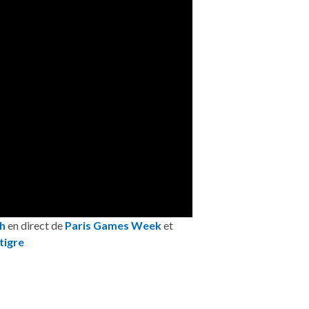
h
en direct de
Paris Games Week
et
tigre