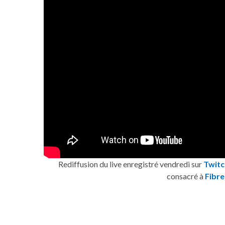
Rediffusion du live enregistré vendredi sur
Twitc
consacré à
Fibre