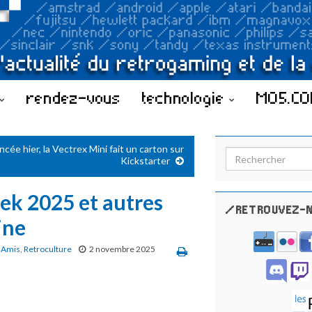
rendez-vous
technologie
MO5.C
ncée hier, la Vectrex Mini fait un carton sur
Search for:
Kickstarter
ek 2025 et autres
/RETROUVEZ-N
ine
 Amis
,
Retroculture
2 novembre 2025