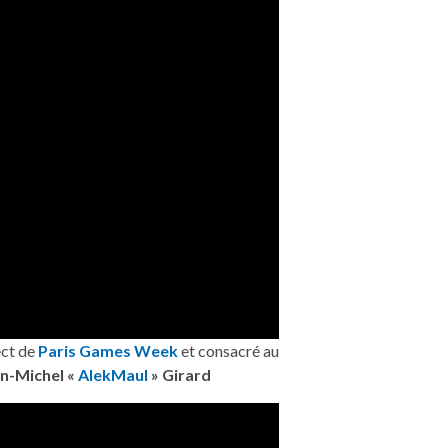
ect de
Paris Games Week
et consacré au
n-Michel «
AlekMaul
» Girard