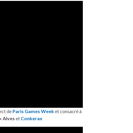
ect de
Paris Games Week
et consacré à
» Alves
et
Conkerax