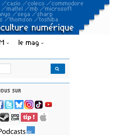
OM
le mag
OUS SUR