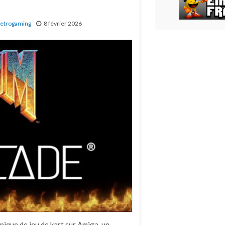
etrogaming
8 février 2026
ique de jeu de kart sur Amiga, un