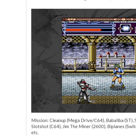
Mission: Cleanup (Mega Drive/C64), Babaliba (ST), Sh
Slotshot (C64), Jim The Miner (2600), Biplanes (Switc
etc.