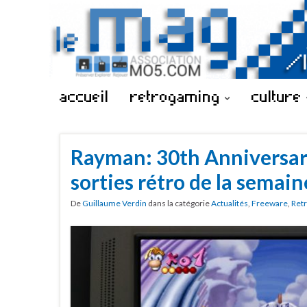
accueil
retrogaming
culture
Rayman: 30th Anniversary
sorties rétro de la semain
De
Guillaume Verdin
dans la catégorie
Actualités
,
Freeware
,
Ret