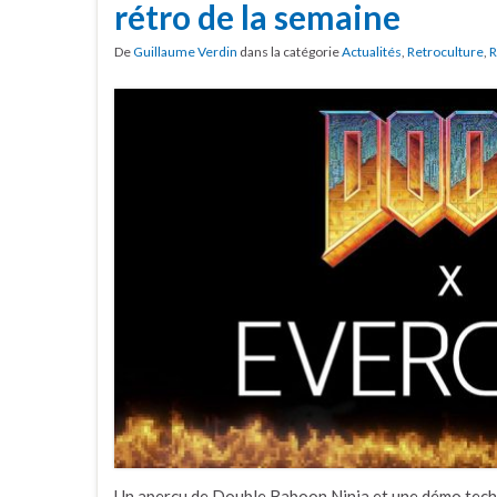
rétro de la semaine
De
Guillaume Verdin
dans la catégorie
Actualités
,
Retroculture
,
R
Un aperçu de Double Baboon Ninja et une démo techn