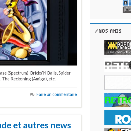
/NOS AMIS
ase (Spectrum), Bricks’N Balls, Spider
 The Reckoning (Amiga), etc.
Faire un commentaire
de et autres news