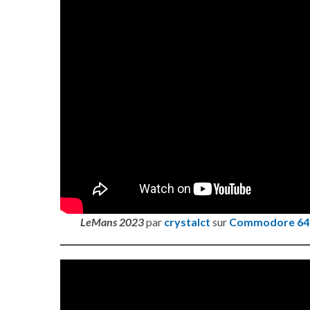
LeMans 2023
par
crystalct
sur
Commodore 64