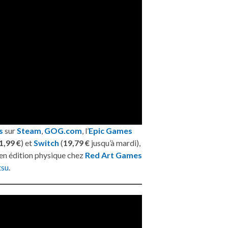
s
sur
Steam
,
GOG.com
, l’
Epic Games
1,99 €
) et
Switch
(
19,79 €
jusqu’à mardi),
en édition physique chez
Red Art Games
su
.