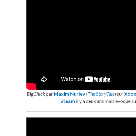
BigChick
par
Maxim Nuriev
(
The StoryTale
) sur
Xbo
Steam
il y a deux ans mais évoqué s