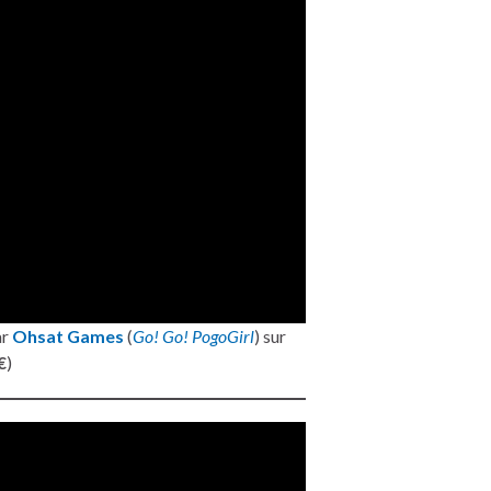
ar
Ohsat Games
(
Go! Go! PogoGirl
) sur
€
)