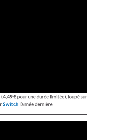
x
(
4,49 €
pour une durée limitée), loupé sur
ur
Switch
l’année dernière