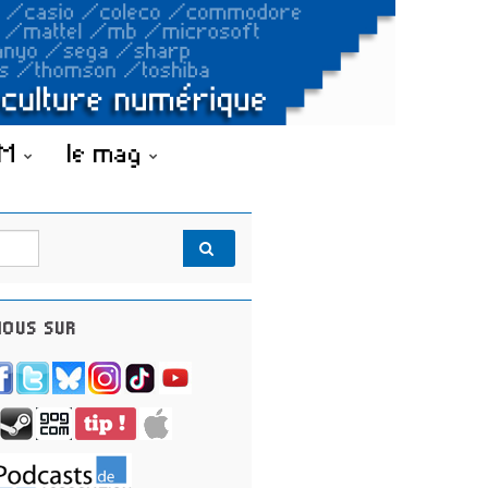
OM
le mag
OUS SUR