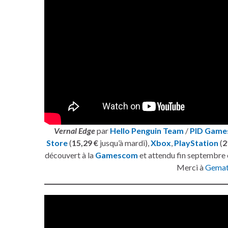
Vernal Edge
par
Hello Penguin Team
/
PID Game
Store
(
15,29 €
jusqu’à mardi),
Xbox
,
PlayStation
(
2
découvert à la
Gamescom
et attendu fin septembre 
Merci à
Gemat