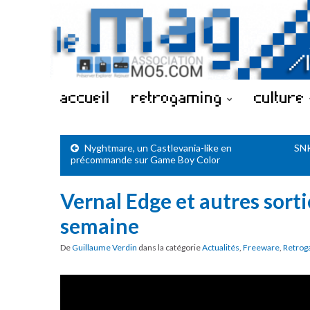
accueil
retrogaming
culture
Nyghtmare, un Castlevania-like en
SNK
précommande sur Game Boy Color
Vernal Edge et autres sorti
semaine
De
Guillaume Verdin
dans la catégorie
Actualités
,
Freeware
,
Retrog