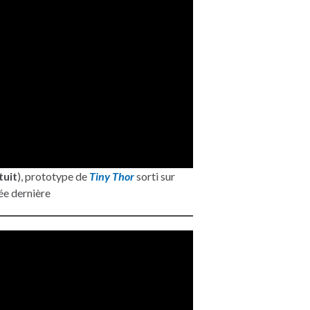
tuit
), prototype de
Tiny Thor
sorti sur
ée dernière