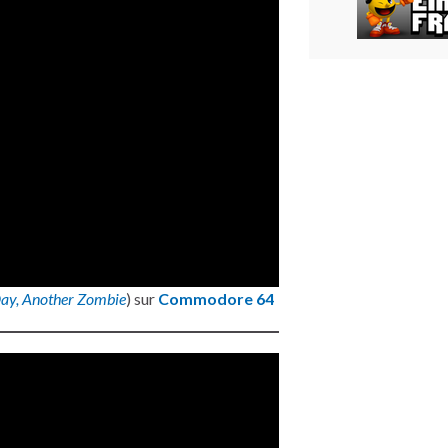
ay, Another Zombie
) sur
Commodore 64