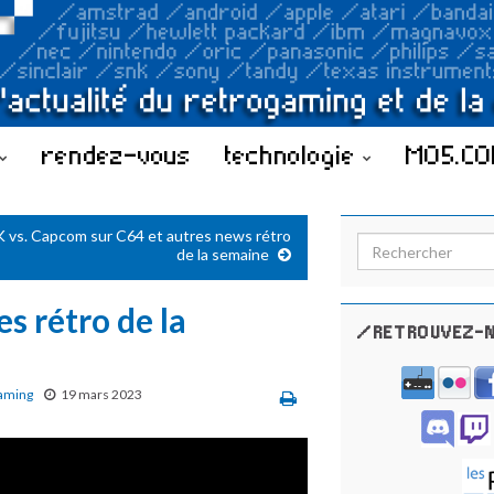
rendez-vous
technologie
MO5.C
 vs. Capcom sur C64 et autres news rétro
Search for:
de la semaine
es rétro de la
/RETROUVEZ-N
aming
19 mars 2023