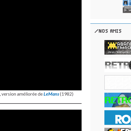
/NOS AMIS
, version améliorée de
LeMans
(1982)