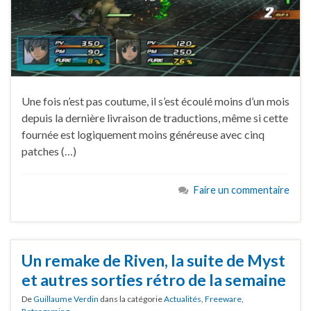
Une fois n’est pas coutume, il s’est écoulé moins d’un mois
depuis la dernière livraison de traductions, même si cette
fournée est logiquement moins généreuse avec cinq
patches (…)
Faire un commentaire
Un remake de Riven, la suite de Myst
et autres sorties rétro de la semaine
De
Guillaume Verdin
dans la catégorie
Actualités
,
Freeware
,