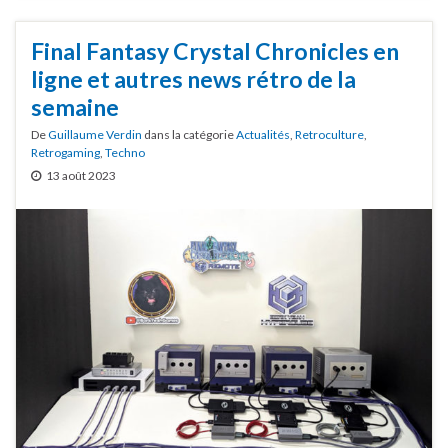
Final Fantasy Crystal Chronicles en
ligne et autres news rétro de la
semaine
De
Guillaume Verdin
dans la catégorie
Actualités
,
Retroculture
,
Retrogaming
,
Techno
13 août 2023