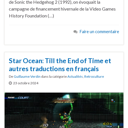
de Sonic the Hedgehog 2 (1992), on évoquait la
campagne de financement hivernale de la Video Games
History Foundation (…)
Faire un commentaire
Star Ocean: Till the End of Time et
autres traductions en français
De
Guillaume Verdin
dans la catégorie
Actualités
,
Retroculture
23 octobre 2024