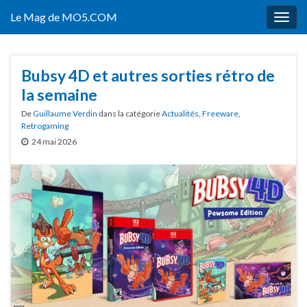
Le Mag de MO5.COM
Togg
navig
Bubsy 4D et autres sorties rétro de
la semaine
De
Guillaume Verdin
dans la catégorie
Actualités
,
Freeware
,
Retrogaming
24 mai 2026