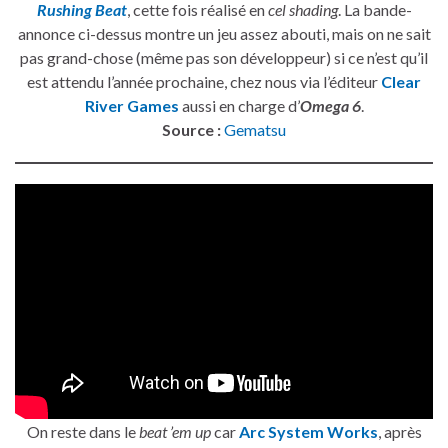
Rushing Beat
, cette fois réalisé en
cel shading
. La bande-
annonce ci-dessus montre un jeu assez abouti, mais on ne sait
pas grand-chose (même pas son développeur) si ce n’est qu’il
est attendu l’année prochaine, chez nous via l’éditeur
Clear
River Games
aussi en charge d’
Omega 6
.
Source :
Gematsu
On reste dans le
beat ’em up
car
Arc System Works
, après