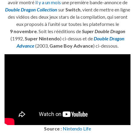
avoir montré
il y a un mois
une première bande-annonce de
Double Dragon Collection
sur
Switch
, vient de mettre en ligne
des vidéos des deux jeux stars de la compilation, qui seront
eux proposés à l’unité sur toutes les plateformes le
9 novembre
. Soit les rééditions de
Super Double Dragon
(1992,
Super Nintendo
) ci-dessus et de
Double Dragon
Advance
(2003,
Game Boy Advance
) ci-dessous.
Source :
Nintendo Life