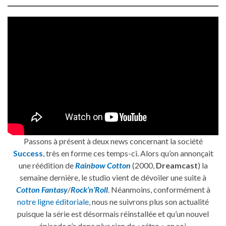
Passons à présent à deux news concernant la société
Success
, très en forme ces temps-ci. Alors qu’on annonçait
une réédition de
Rainbow Cotton
(2000,
Dreamcast
) la
semaine dernière, le studio vient de dévoiler une suite à
Cotton Fantasy
/
Rock’n’Roll
. Néanmoins, conformément à
notre ligne éditoriale
, nous ne suivrons plus son actualité
puisque la série est désormais réinstallée et qu’un nouvel
épisode n’a donc plus rien de « rétro » en soi.