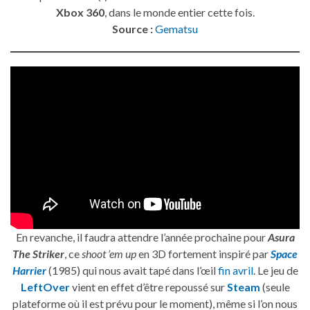
Xbox 360
, dans le monde entier cette fois.
Source :
Gematsu
En revanche, il faudra attendre l’année prochaine pour
Asura
The Striker
, ce
shoot ’em up
en 3D fortement inspiré par
Space
Harrier
(1985) qui nous avait tapé dans l’œil
fin avril
. Le jeu de
LeftOver
vient en effet d’être repoussé sur
Steam
(seule
plateforme où il est prévu pour le moment), même si l’on nous