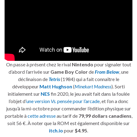
On passe à présent chez le rival
Nintendo
pour signaler tout
d’abord l’arrivée sur
Game Boy Color
de
From Below
, une
déclinaison de
Tetris
(1984) qui a fait connaître le
développeur
Matt Hughson
(
Minekart Madness
). Sorti
initialement sur
NES
fin 2020, le jeu avait fait dans la foulée
l’objet d’
une version
Vs.
pensée pour l’arcade
, et l’on a donc
jusqu’à la mi-octobre pour commander l’édition physique sur
portable à
cette adresse
au tarif de
79,99 dollars canadiens
,
soit 56 €. À noter que la ROM est également disponible sur
itch.io
pour
$4.95
.