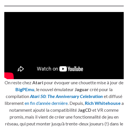
On reste chez
Atari
pour évoquer une chouette mise à jour de
BigPEmu
, le nouvel émulateur
Jaguar
créé pour la
compilation
Atari 50: The Anniversary Celebration
et diffusé
librement
en fin d’année dernière
. Depuis,
Rich Whitehouse
a
notamment ajouté la compatibilité
JagCD
et VR comme
promis, mais il vient de créer une fonctionnalité de jeu en
réseau, qui peut monter jusqu’à trente-deux joueurs (!) dans le