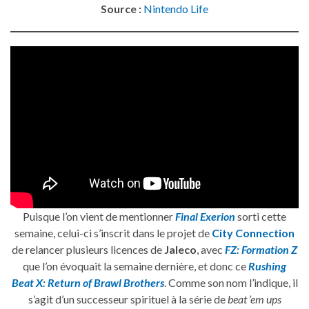
Source :
Nintendo Life
Puisque l’on vient de mentionner
Final Exerion
sorti cette
semaine, celui-ci s’inscrit dans le projet de
City Connection
de relancer plusieurs licences de
Jaleco
, avec
FZ: Formation Z
que l’on évoquait la semaine dernière, et donc ce
Rushing
Beat X: Return of Brawl Brothers
. Comme son nom l’indique, il
s’agit d’un successeur spirituel à la série de
beat ’em ups