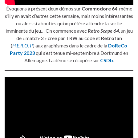
Évoquons à présent deux démos sur
Commodore 64
, même
s’il y en avait d’autres cette semaine, mais moins intéressantes
ou alors si abouties qu’on préfère attendre la sortie
imminente du jeu… On commence avec
Retro Scape 64
, un jeu
de « match-3 » créé par
TRW
au code et
Retrofan
(
H.E.R.O. II
) aux graphismes dans le cadre de la
DoReCo
Party 2023
qui s’est tenue mi-septembre à Dortmund en
Allemagne. La démo se récupère sur
CSDb
.