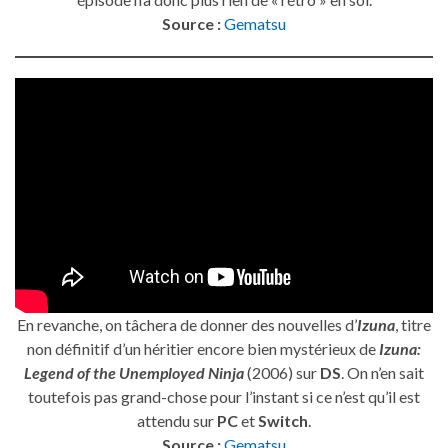
Source :
Gematsu
En revanche, on tâchera de donner des nouvelles d’
Izuna
, titre
non définitif d’un héritier encore bien mystérieux de
Izuna:
Legend of the Unemployed Ninja
(2006) sur
DS
. On n’en sait
toutefois pas grand-chose pour l’instant si ce n’est qu’il est
attendu sur
PC
et
Switch
.
Source :
Gematsu