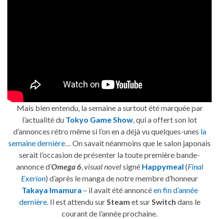
Mais bien entendu, la semaine a surtout été marquée par
l’actualité du
Tokyo Game Show
, qui a offert son lot
d’annonces rétro même si l’on en a déjà vu quelques-unes
la
semaine dernière
… On savait néanmoins que le salon japonais
serait l’occasion de présenter la toute première bande-
annonce d’
Omega 6
,
visual novel
signé
Happymeal
(
Final
Exerion
) d’après le manga de notre membre d’honneur
Takaya Imamura
– il avait été annoncé
en fin d’année
dernière
. Il est attendu sur
Steam
et sur
Switch
dans le
courant de l’année prochaine.