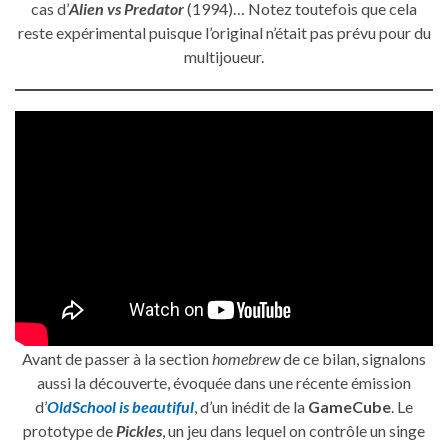
cas d’
Alien vs Predator
(1994)… Notez toutefois que cela
reste expérimental puisque l’original n’était pas prévu pour du
multijoueur.
Avant de passer à la section
homebrew
de ce bilan, signalons
aussi la découverte, évoquée dans une récente émission
d’
OldSchool is beautiful
, d’un inédit de la
GameCube
. Le
prototype de
Pickles
, un jeu dans lequel on contrôle un singe