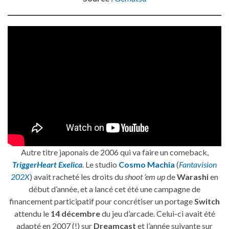
Autre titre japonais de 2006 qui va faire un comeback,
TriggerHeart Exelica
. Le studio
Cosmo Machia
(
Fantavision
202X
) avait racheté les droits du
shoot ’em up
de
Warashi
en
début d’année, et a lancé cet été une campagne de
financement participatif pour concrétiser un portage
Switch
attendu le
14 décembre
du jeu d’arcade. Celui-ci avait été
adapté en 2007 (!) sur
Dreamcast
et l’année suivante sur