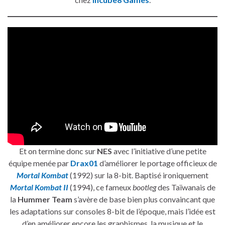
Et on termine donc sur
NES
avec l’initiative d’une petite
équipe menée par
Drax01
d’améliorer le portage officieux de
Mortal Kombat
(1992) sur la 8-bit. Baptisé ironiquement
Mortal Kombat II
(1994), ce fameux
bootleg
des Taïwanais de
la
Hummer Team
s’avère de base bien plus convaincant que
les adaptations sur consoles 8-bit de l’époque, mais l’idée est
d’en améliorer encore les graphismes, la musique et le