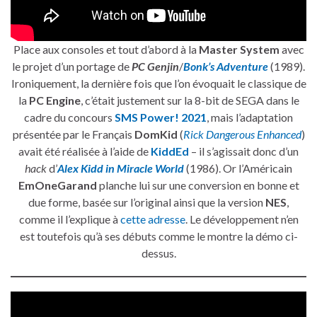
Place aux consoles et tout d’abord à la
Master System
avec
le projet d’un portage de
PC Genjin
/
Bonk’s Adventure
(1989).
Ironiquement, la dernière fois que l’on évoquait le classique de
la
PC Engine
, c’était justement sur la 8-bit de SEGA dans le
cadre du concours
SMS Power! 2021
, mais l’adaptation
présentée par le Français
DomKid
(
Rick Dangerous Enhanced
)
avait été réalisée à l’aide de
KiddEd
– il s’agissait donc d’un
hack
d’
Alex Kidd in Miracle World
(1986). Or l’Américain
EmOneGarand
planche lui sur une conversion en bonne et
due forme, basée sur l’original ainsi que la version
NES
,
comme il l’explique à
cette adresse
. Le développement n’en
est toutefois qu’à ses débuts comme le montre la démo ci-
dessus.