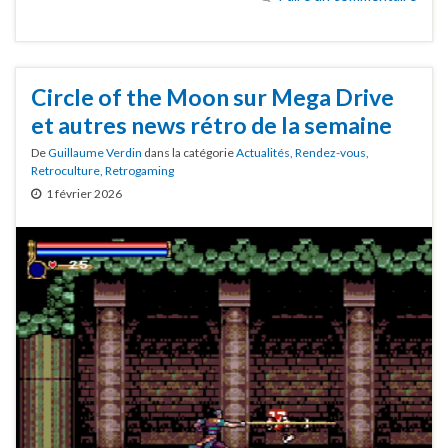
Circle of the Moon sur Mega Drive
et autres news rétro de la semaine
De
Guillaume Verdin
dans la catégorie
Actualités
,
Rendez-vous
,
Retroculture
,
Retrogaming
1 février 2026