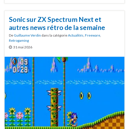
Sonic sur ZX Spectrum Next et
autres news rétro de la semaine
De
Guillaume Verdin
dans la catégorie
Actualités
,
Freeware
,
Retrogaming
31 mai 2026