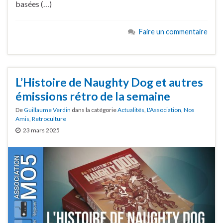
basées (…)
Faire un commentaire
L’Histoire de Naughty Dog et autres
émissions rétro de la semaine
De
Guillaume Verdin
dans la catégorie
Actualités
,
L'Association
,
Nos
Amis
,
Retroculture
23 mars 2025