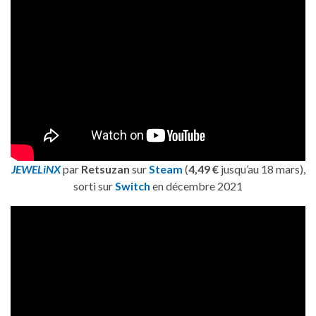
JEWELiNX
par
Retsuzan
sur
Steam
(
4,49 €
jusqu’au 18 mars),
sorti sur
Switch
en décembre 2021