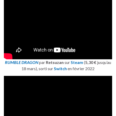
RUMBLE DRAGON
par
Retsuzan
sur
Steam
(
5,30 €
jusqu’au
18 mars), sorti sur
Switch
en février 2022