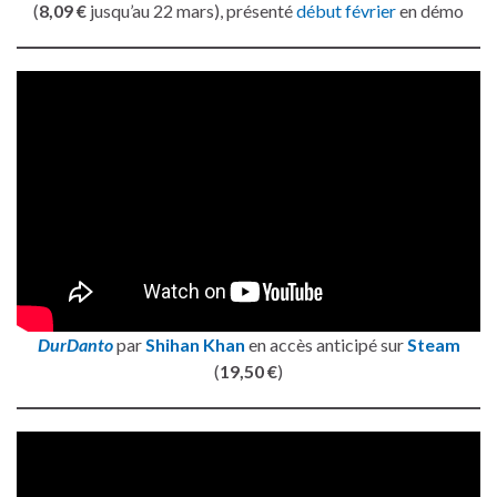
(
8,09 €
jusqu’au 22 mars), présenté
début février
en démo
DurDanto
par
Shihan Khan
en accès anticipé sur
Steam
(
19,50 €
)