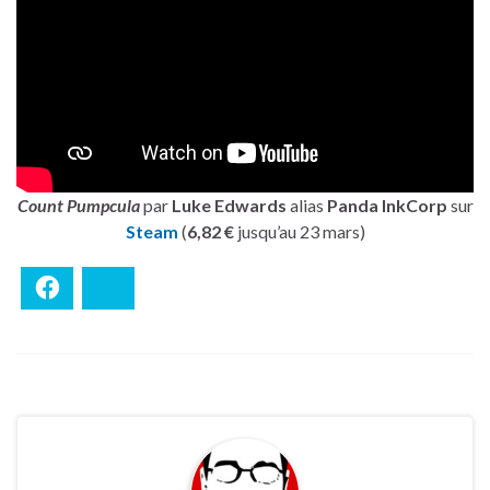
Count Pumpcula
par
Luke Edwards
alias
Panda InkCorp
sur
Steam
(
6,82 €
jusqu’au 23 mars)
Facebook
Bluesky