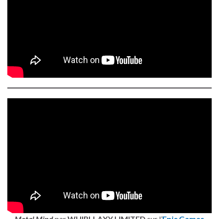
Metal Mind
par
WHIRLLAXY LIMITED
sur l’
Epic Games