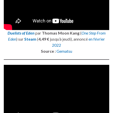
Duelists of Eden
par
Thomas Moon Kang
(
One Step From
Eden
) sur
Steam
(
4,49 €
jusqu’à jeudi), annoncé
en février
2022
Source :
Gematsu