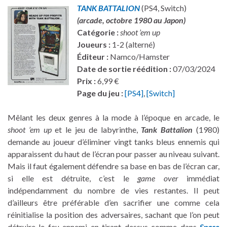
TANK BATTALION
(PS4, Switch)
(arcade, octobre 1980 au Japon)
Catégorie :
shoot ’em up
Joueurs :
1-2 (alterné)
Éditeur :
Namco/Hamster
Date de sortie réédition :
07/03/2024
Prix :
6,99 €
Page du jeu :
[PS4]
,
[Switch]
Mêlant les deux genres à la mode à l’époque en arcade, le
shoot ’em up
et le jeu de labyrinthe,
Tank Battalion
(1980)
demande au joueur d’éliminer vingt tanks bleus ennemis qui
apparaissent du haut de l’écran pour passer au niveau suivant.
Mais il faut également défendre sa base en bas de l’écran car,
si elle est détruite, c’est le
game over
immédiat
indépendamment du nombre de vies restantes. Il peut
d’ailleurs être préférable d’en sacrifier une comme cela
réinitialise la position des adversaires, sachant que l’on peut
détruire le feu ennemi en tirant dessus comme dans
Space