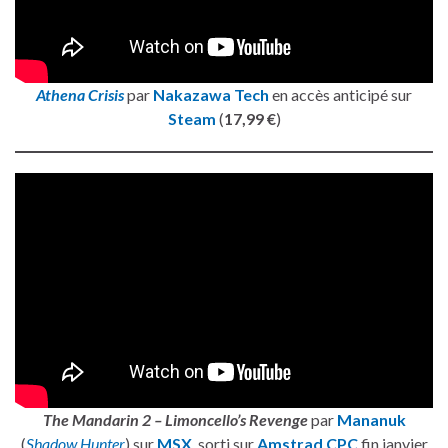
Athena Crisis
par
Nakazawa Tech
en accès anticipé sur
Steam
(
17,99 €
)
The Mandarin 2 – Limoncello’s Revenge
par
Mananuk
(
Shadow Hunter
) sur
MSX
, sorti sur
Amstrad CPC
fin janvier