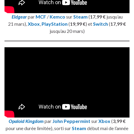
Eldgear
par
MCF
/
Kemco
sur
Steam
(
17,99 €
jusqu’au
21 mars),
Xbox
,
PlayStation
(
19,99 €
) et
Switch
(
17,99 €
jusqu’au 20 mars)
Opaloid Kingdom
par
John Peppermint
sur
Xbox
(
3,99 €
pour une durée limitée), sorti sur
Steam
début mai de l’année