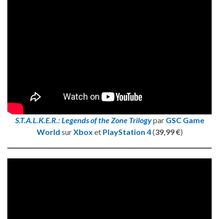
S.T.A.L.K.E.R.: Legends of the Zone Trilogy
par
GSC Game
World
sur
Xbox
et
PlayStation 4
(
39,99 €
)