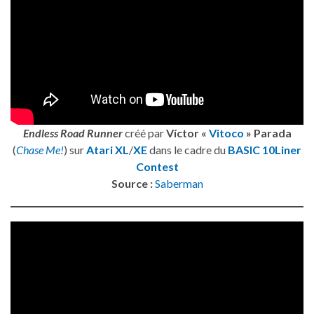
Endless Road Runner
créé par
Víctor «
Vitoco
» Parada
(
Chase Me!
) sur
Atari XL
/
XE
dans le cadre du
BASIC 10Liner
Contest
Source :
Saberman