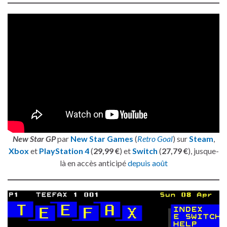
New Star GP
par
New Star Games
(
Retro Goal
) sur
Steam
,
Xbox
et
PlayStation 4
(
29,99 €
) et
Switch
(
27,79 €
), jusque-
là en accès anticipé
depuis août