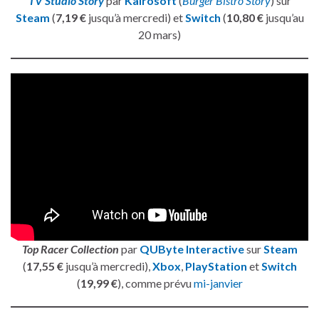
TV Studio Story
par
Kairosoft
(
Burger Bistro Story
) sur
Steam
(
7,19 €
jusqu’à mercredi) et
Switch
(
10,80 €
jusqu’au
20 mars)
Top Racer Collection
par
QUByte Interactive
sur
Steam
(
17,55 €
jusqu’à mercredi),
Xbox
,
PlayStation
et
Switch
(
19,99 €
), comme prévu
mi-janvier