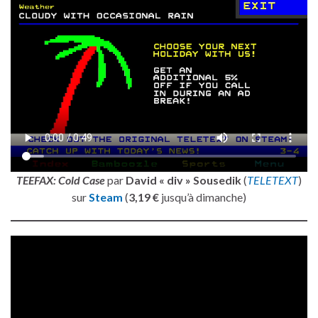
TEEFAX: Cold Case
par
David « div » Sousedik
(
TELETEXT
)
sur
Steam
(
3,19 €
jusqu’à dimanche)