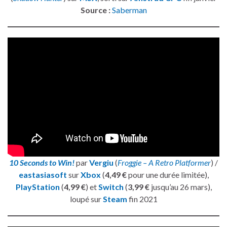
Source :
Saberman
10 Seconds to Win!
par
Vergiu
(
Froggie – A Retro Platformer
) /
eastasiasoft
sur
Xbox
(
4,49 €
pour une durée limitée),
PlayStation
(
4,99 €
) et
Switch
(
3,99 €
jusqu’au 26 mars),
loupé sur
Steam
fin 2021