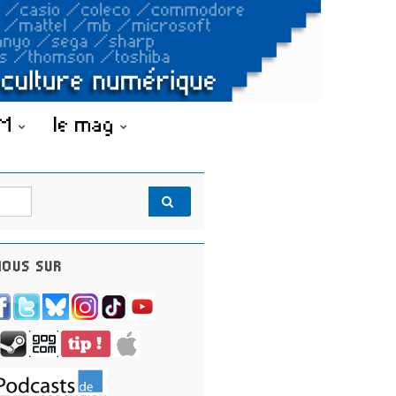
OM
le mag
OUS SUR