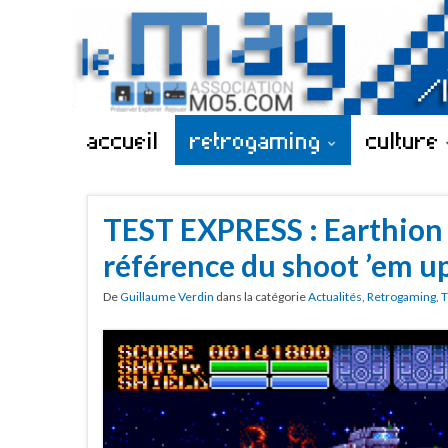
accueil
retrogaming
culture
TEST EXPRESS : Earthion 
référence du shoot ’em u
De
Guillaume Verdin
dans la catégorie
Actualités
,
Retrogaming
,
T