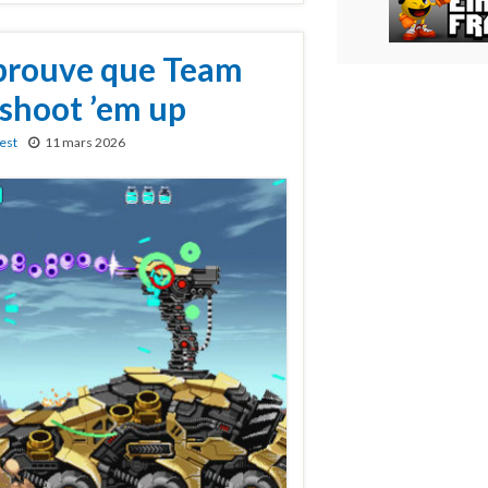
prouve que Team
 shoot ’em up
est
11 mars 2026