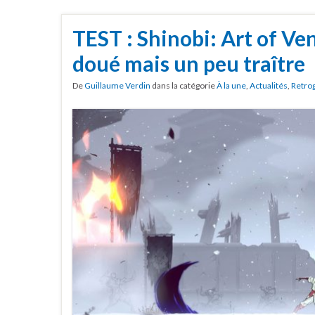
TEST : Shinobi: Art of Ve
doué mais un peu traître
De
Guillaume Verdin
dans la catégorie
À la une
,
Actualités
,
Retro