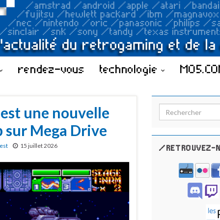
rendez-vous
technologie
MO5.C
est une nouvelle
Search for:
p sur Mega Drive
est
15 juillet 2026
/RETROUVEZ-N