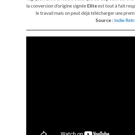
la conversion d’origine signée
Elite
est tout à fait re
le travail mais on peut déjà télécharger une pre
Source :
Indie Ret