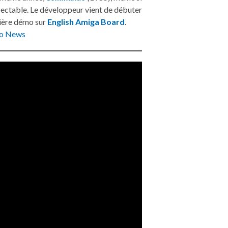
spectable. Le développeur vient de débuter
mière démo sur
English Amiga Board
.
ro News