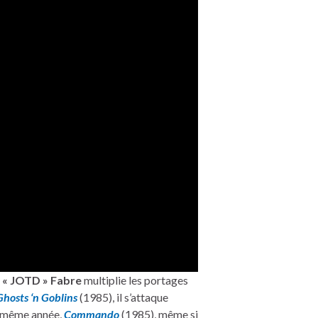
 « JOTD » Fabre
multiplie les portages
Ghosts ‘n Goblins
(1985), il s’attaque
a même année,
Commando
(1985), même si