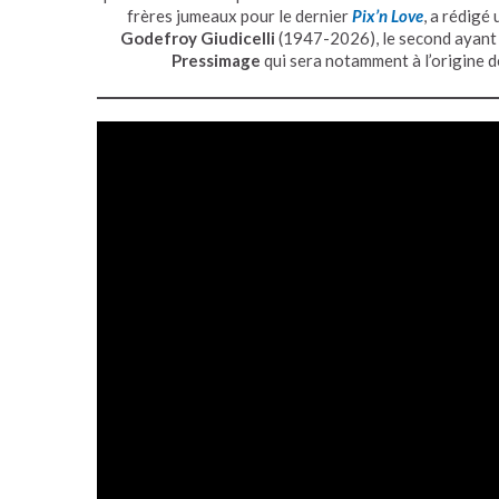
frères jumeaux pour le dernier
Pix’n Love
, a rédig
Godefroy Giudicelli
(1947-2026), le second ayant e
Pressimage
qui sera notamment à l’origine 