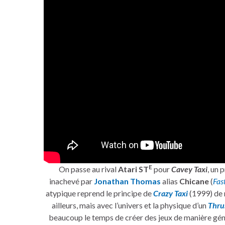
E
On passe au rival
Atari ST
pour
Cavey Taxi
, un 
inachevé par
Jonathan Thomas
alias
Chicane
(
Fas
atypique reprend le principe de
Crazy Taxi
(1999) de 
ailleurs, mais avec l’univers et la physique d’un
Thru
beaucoup le temps de créer des jeux de manière généra