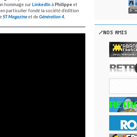
é un hommage sur
LinkedIn
à
Philippe
et
n particulier fondé la société d’édition
de
ST Magazine
et de
Génération 4
.
/NOS AMIS