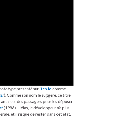
prototype présenté sur
itch.io
comme
ter
). Comme son nom le suggère, ce titre
ramasser des passagers pour les déposer
st
(1986). Hélas, le développeur n’a plus
le, et il risque de rester dans cet état.