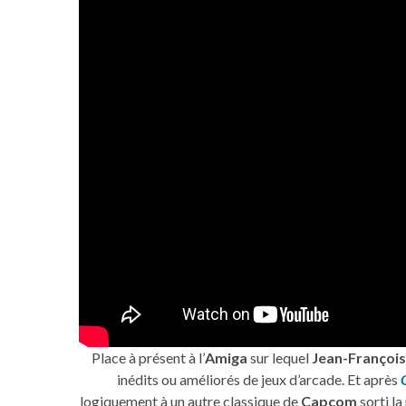
Place à présent à l’
Amiga
sur lequel
Jean-François
inédits ou améliorés de jeux d’arcade. Et après
logiquement à un autre classique de
Capcom
sorti l