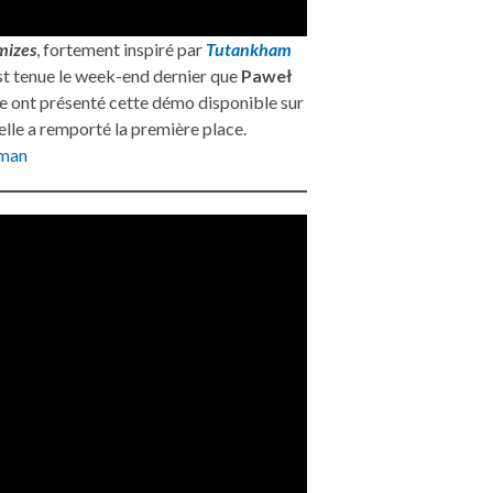
mizes
, fortement inspiré par
Tutankham
st tenue le week-end dernier que
Paweł
pe ont présenté cette démo disponible sur
 elle a remporté la première place.
man