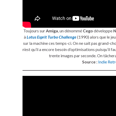
Toujours sur
Amiga
, un dénommé
Cego
développe
N
à
Lotus Esprit Turbo Challenge
(1990) alors que le je
sur la machine ces temps-ci. On ne sait pas grand-cho
n’est qu’il a encore besoin d’optimisations puisqu’il f
trente images par seconde. On tâchera 
Source :
Indie Ret