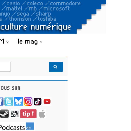
OM
le mag
OUS SUR