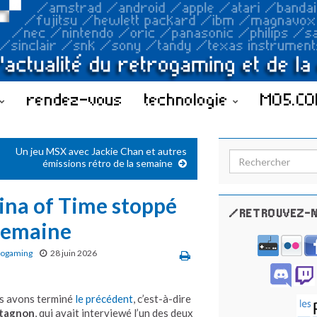
rendez-vous
technologie
MO5.C
Un jeu MSX avec Jackie Chan et autres
Search for:
émissions rétro de la semaine
rina of Time stoppé
/RETROUVEZ-N
 semaine
rogaming
28 juin 2026
s avons terminé
le précédent
, c’est-à-dire
tagnon
, qui avait interviewé l’un des deux